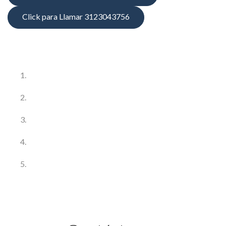
Click para Llamar 3123043756