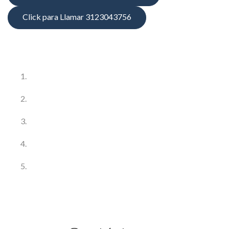
Click para Llamar 3123043756