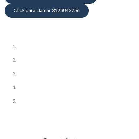
Click para Llamar 3123043756