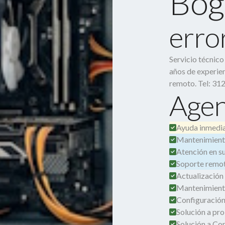
Bog
erro
Servicio técnic
años de experien
remoto. Tel: 31
Agen
Ayuda inmedia
Mantenimient
Atención en su 
Soporte remot
Actualización
Mantenimient
Configuración
Solución a pro
Solución a Co