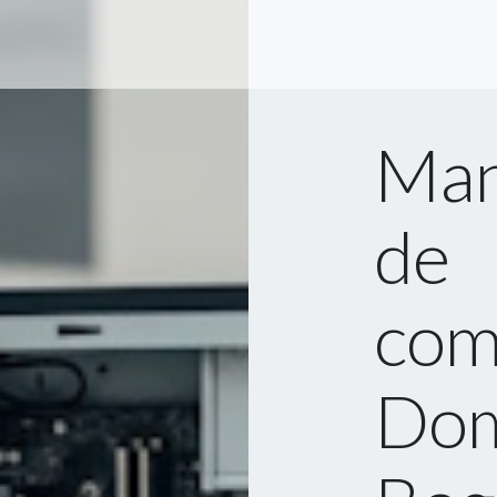
Man
de
com
Dom