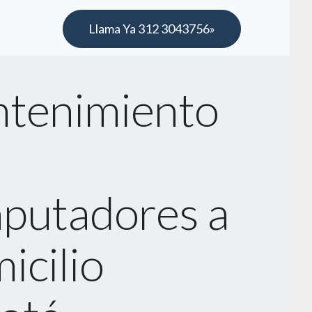
Llama Ya 312 3043756»
tenimiento
putadores a
icilio