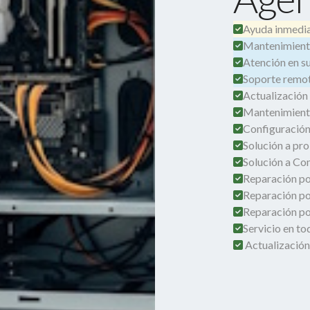
Ayuda inmedia
Mantenimient
Atención en su 
Soporte remot
Actualización
Mantenimient
Configuración
Solución a pro
Solución a Co
Reparación por
Reparación po
Reparación por
Servicio en t
Actualizació