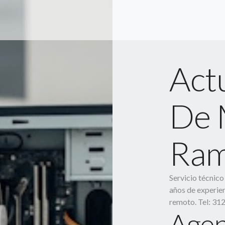
Act
De 
Ra
Servicio técnic
años de experien
remoto. Tel: 31
Agen