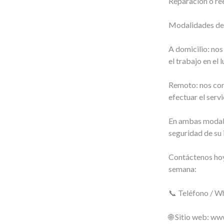
Reparación o r
Modalidades de 
A domicilio: nos
el trabajo en el l
Remoto: nos con
efectuar el servi
En ambas modali
seguridad de su 
Contáctenos hoy
semana:
📞 Teléfono / 
🌐 Sitio web: w