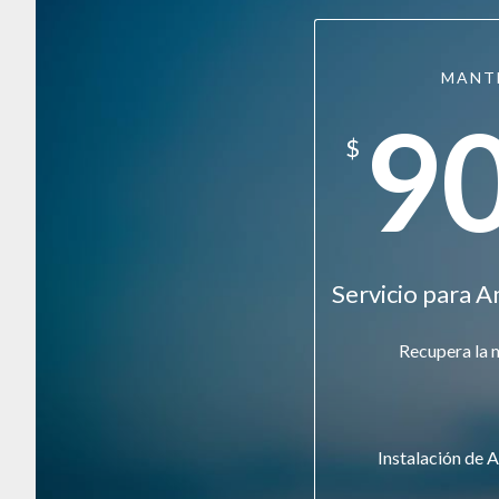
MANT
9
$
Servicio para A
Recupera la 
Instalación de A