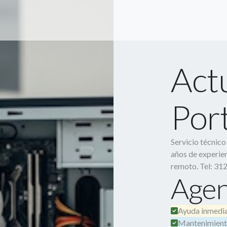
Act
Port
Servicio técnic
años de experien
remoto. Tel: 31
Agen
Ayuda inmedia
Mantenimient