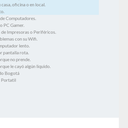
casa, oficina o en local.
o.
 de Computadores.
o PC Gamer.
 de Impresoras o Periféricos.
blemas con su Wifi.
mputador lento.
 pantalla rota.
rque no prende.
que le cayó algún liquido.
odo Bogotá
 Portatil