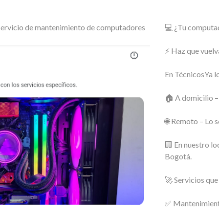
o servicio de mantenimiento de computadores
💻 ¿Tu computado
⚡ Haz que vuelv
En TécnicosYa lo
🏠 A domicilio –
🌐 Remoto – Lo s
🏢 En nuestro lo
Bogotá.
🚀 Servicios qu
✅ Mantenimiento