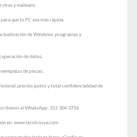
 virus y malware.
para que tu PC sea más rápida.
 actualización de Windows, programas y
cuperación de datos.
reemplazo de piezas.
esional, precios justos y total confidencialidad de
scríbenos al WhatsApp: 312 304 3756
ión en: www.tecnicosya.com
n computador lento te frene. ¡Confía en