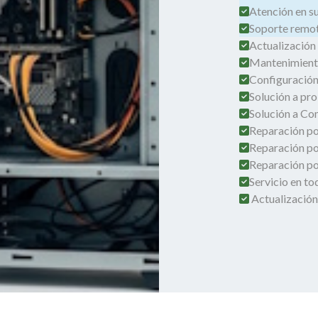
Atención en su 
Soporte remot
Actualización
Mantenimient
Configuración
Solución a pro
Solución a Co
Reparación por
Reparación po
Reparación por
Servicio en t
Actualización