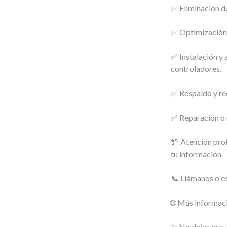
✅ Eliminación de
✅ Optimización 
✅ Instalación y
controladores.
✅ Respaldo y re
✅ Reparación o 
💯 Atención prof
tu información.
📞 Llámanos o e
🌐 Más informac
✨ No dejes que u