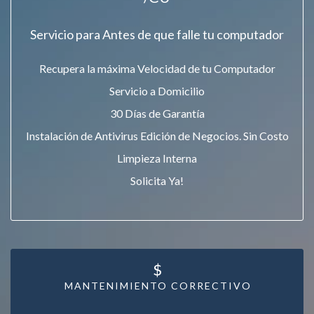
Servicio para Antes de que falle tu computador
Recupera la máxima Velocidad de tu Computador
Servicio a Domicilio
30 Días de Garantía
Instalación de Antivirus Edición de Negocios. Sin Costo
Limpieza Interna
Solicita Ya!
$
MANTENIMIENTO CORRECTIVO