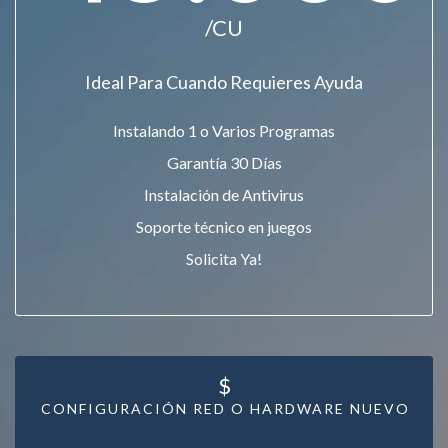
/CU
Ideal Para Cuando Requieres Ayuda
Instalando 1 o Varios Programas
Garantía 30 Días
Instalación de Antivirus
Soporte técnico en juegos
Solicita Ya!
$
CONFIGURACIÓN RED O HARDWARE NUEVO