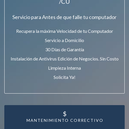
/CU
Servicio para Antes de que falle tu computador
Recupera la máxima Velocidad de tu Computador
Servicio a Domicilio
30 Días de Garantía
Instalación de Antivirus Edición de Negocios. Sin Costo
Limpieza Interna
Solicita Ya!
$
MANTENIMIENTO CORRECTIVO