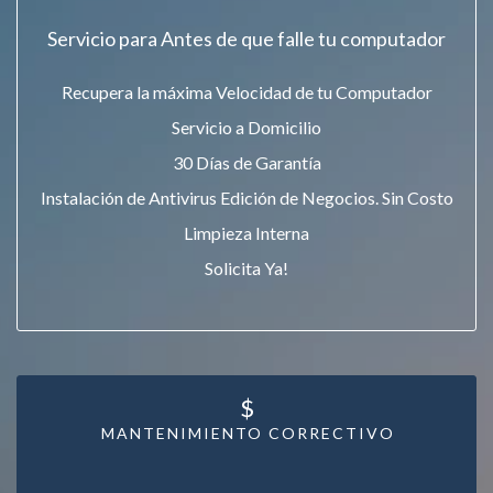
Servicio para Antes de que falle tu computador
Recupera la máxima Velocidad de tu Computador
Servicio a Domicilio
30 Días de Garantía
Instalación de Antivirus Edición de Negocios. Sin Costo
Limpieza Interna
Solicita Ya!
$
MANTENIMIENTO CORRECTIVO