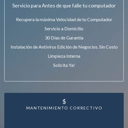
Servicio para Antes de que falle tu computador
Recupera la máxima Velocidad de tu Computador
Servicio a Domicilio
30 Días de Garantía
Instalación de Antivirus Edición de Negocios. Sin Costo
Limpieza Interna
Solicita Ya!
$
MANTENIMIENTO CORRECTIVO