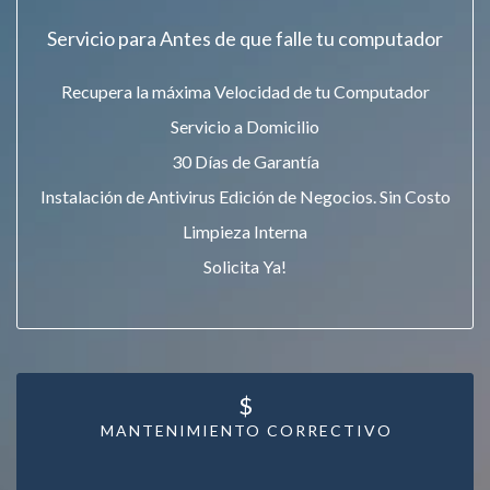
Servicio para Antes de que falle tu computador
Recupera la máxima Velocidad de tu Computador
Servicio a Domicilio
30 Días de Garantía
Instalación de Antivirus Edición de Negocios. Sin Costo
Limpieza Interna
Solicita Ya!
$
MANTENIMIENTO CORRECTIVO