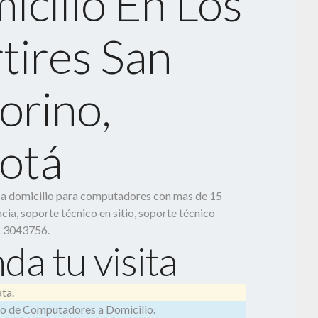
icilio En Los
tires San
orino,
otá
o a domicilio para computadores con mas de 15
cia, soporte técnico en sitio, soporte técnico
2 3043756.
da tu visita
ta.
o de Computadores a Domicilio.