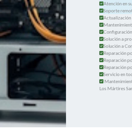
Atención en su 
Soporte remot
Actualización
Mantenimient
Configuración
Solución a pro
Solución a Co
Reparación por
Reparación po
Reparación por
Servicio en t
Mantenimient
Los Mártires Sa