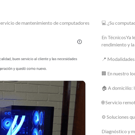
o servicio de mantenimiento de computadores
💻 ¿Su computado
En TécnicosYa le
rendimiento y la
📍 Modalidades 
🏢 En nuestro lo
🏠 A domicilio: 
🌐 Servicio remot
⚙️ Soluciones q
Diagnóstico y m