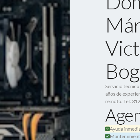
Dom
Már
Vict
Bog
Servicio técnic
años de experien
remoto. Tel: 31
Agen
Ayuda inmedia
Mantenimient