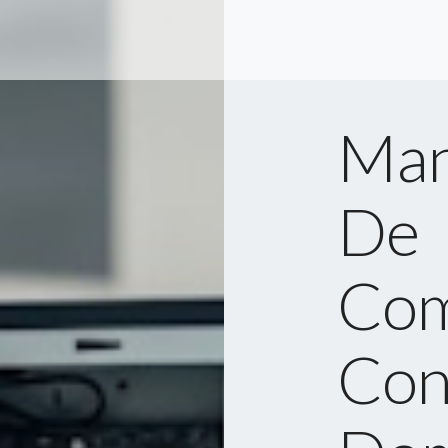
Man
De
Com
Con