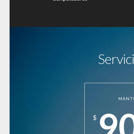
Servic
MANT
9
$