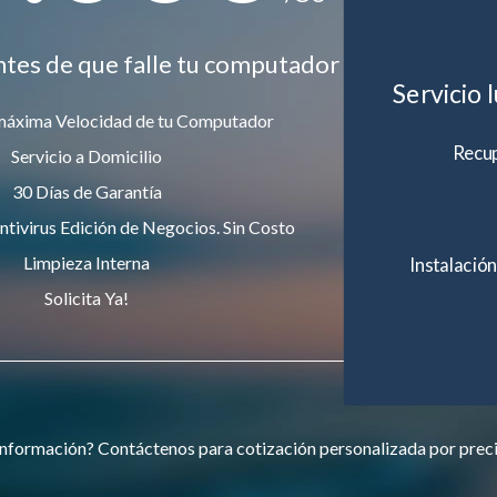
ntes de que falle tu computador
Servicio 
máxima Velocidad de tu Computador
Recup
Servicio a Domicilio
30 Días de Garantía
ntivirus Edición de Negocios. Sin Costo
Limpieza Interna
Instalación
Solicita Ya!
nformación? Contáctenos para cotización personalizada por prec