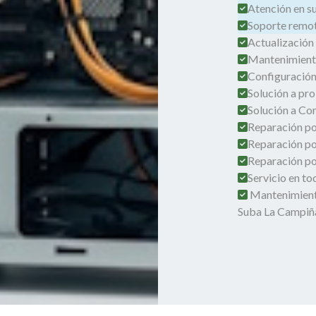
Atención en su 
Soporte remot
Actualización
Mantenimient
Configuración
Solución a pro
Solución a Co
Reparación por
Reparación po
Reparación por
Servicio en t
Mantenimient
Suba La Campiñ