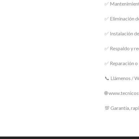
✅ Mantenimiento
✅ Eliminación de
✅ Instalación d
✅ Respaldo y re
✅ Reparación o 
📞 Llámenos / 
🌐 www.tecnico
💯 Garantía, rap