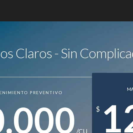
ios Claros - Sin Complica
M
ENIMIENTO PREVENTIVO
1
0.000
$
/CU