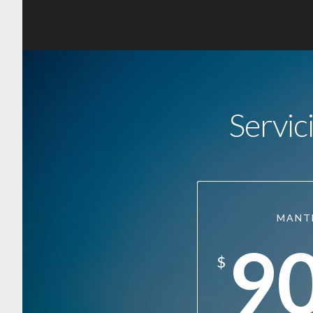
Servic
MANT
9
$