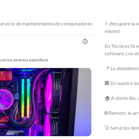
o servicio de mantenimiento de computadores
⚡ ¡Recupere la 
mismo!
En TécnicosYa s
software, con at
📍 Lo atendemos
🏢 En nuestro lo
🏠 A domicilio: 
🌐 Remoto: lo ar
🚀 Servicios des