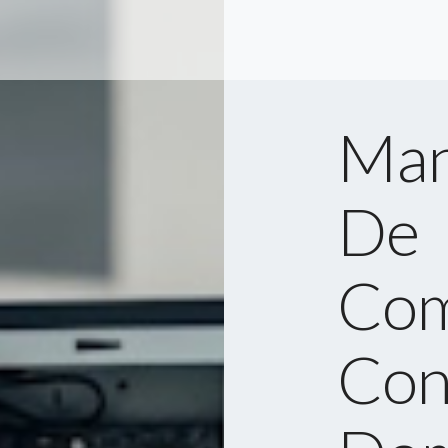
Man
De
Com
Con