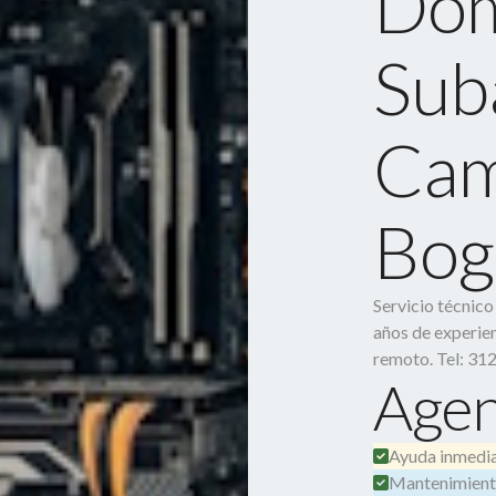
Dom
Sub
Cam
Bog
Servicio técnic
años de experien
remoto. Tel: 31
Agen
Ayuda inmedia
Mantenimient