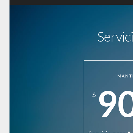
Servic
MANT
9
$