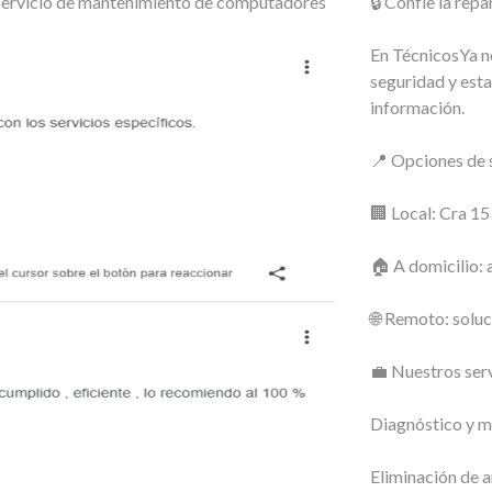
o servicio de mantenimiento de computadores
🔒 Confíe la re
En TécnicosYa no
seguridad y esta
información.
📍 Opciones de s
🏢 Local: Cra 1
🏠 A domicilio: 
🌐 Remoto: soluc
💼 Nuestros serv
Diagnóstico y m
Eliminación de a