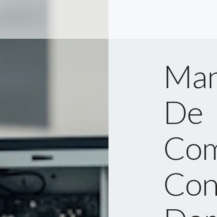
Man
De
Com
Con