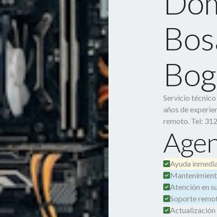
Dom
Bos
Bog
Servicio técnic
años de experien
remoto. Tel: 31
Agen
Ayuda inmedia
Mantenimient
Atención en su 
Soporte remot
Actualización