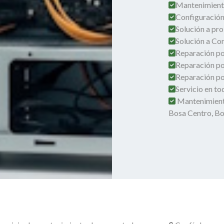
Mantenimient
Configuración
Solución a pro
Solución a Co
Reparación por
Reparación po
Reparación por
Servicio en t
Mantenimient
Bosa Centro, B