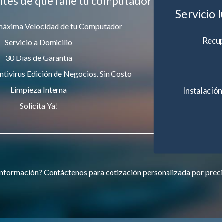
ntes de que falle tu computador
Servicio 
máxima Velocidad de tu Computador
Recup
Servicio a Domicilio
30 Días de Garantía
ntivirus Edición de Negocios. Sin Costo
Limpieza Interna
Instalación
Solicita Ya!
nformación? Contáctenos para cotización personalizada por prec