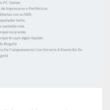
o PC Gamer.
 de Impresoras o Periféricos.
blemas con su Wifi.
mputador lento.
 pantalla rota.
rque no prende.
que le cayó algún liquido.
odo Bogotá
o De Computadores Con Servicio A Domicilio En
ogotá