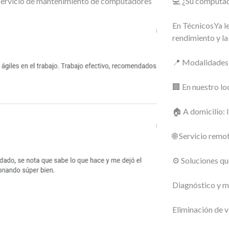
o servicio de mantenimiento de computadores
💻 ¿Su computado
En TécnicosYa le
rendimiento y la
📍 Modalidades 
🏢 En nuestro lo
🏠 A domicilio: 
🌐 Servicio remot
⚙️ Soluciones q
Diagnóstico y m
Eliminación de v