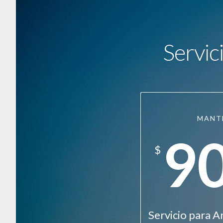
Servic
MANT
9
$
Servicio para A