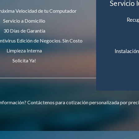
Servicio 
máxima Velocidad de tu Computador
Recup
Servicio a Domicilio
30 Días de Garantía
ntivirus Edición de Negocios. Sin Costo
Limpieza Interna
Instalación
Solicita Ya!
nformación? Contáctenos para cotización personalizada por prec