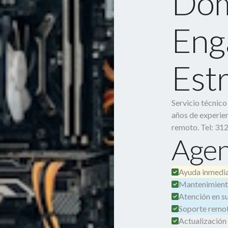
Dom
Eng
Est
Servicio técnic
años de experien
remoto. Tel: 31
Agen
Ayuda inmedia
Mantenimient
Atención en su 
Soporte remot
Actualización