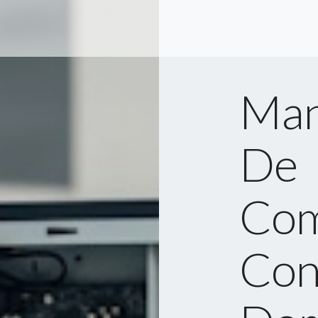
Man
De
Com
Con