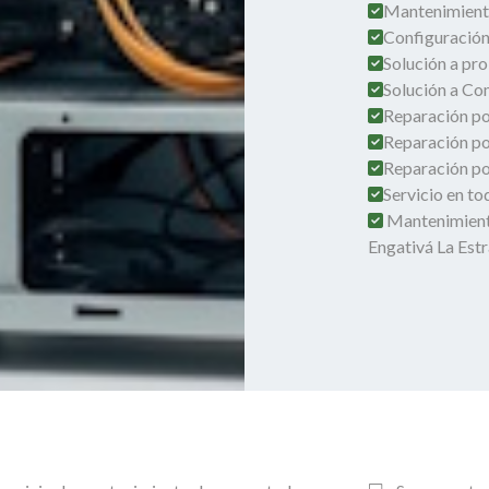
Mantenimient
Configuración
Solución a pro
Solución a Co
Reparación por
Reparación po
Reparación por
Servicio en t
Mantenimient
Engativá La Est