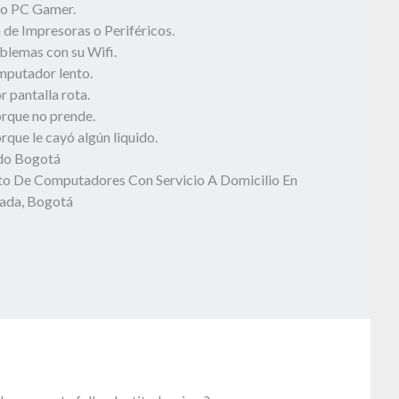
o PC Gamer.
 de Impresoras o Periféricos.
blemas con su Wifi.
mputador lento.
 pantalla rota.
rque no prende.
que le cayó algún liquido.
odo Bogotá
o De Computadores Con Servicio A Domicilio En
rada, Bogotá