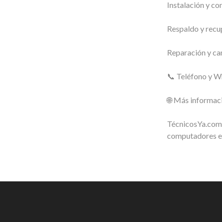
Instalación y co
Respaldo y recu
Reparación y c
📞 Teléfono y 
🌐 Más informac
TécnicosYa.com:
computadores e