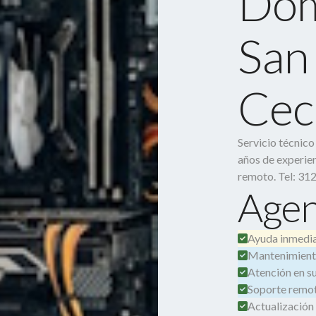
Dom
San 
Ceci
Servicio técnic
años de experien
remoto. Tel: 31
Agen
Ayuda inmedia
Mantenimient
Atención en su 
Soporte remot
Actualización