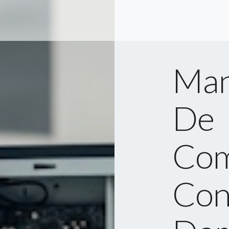
Man
De
Com
Con