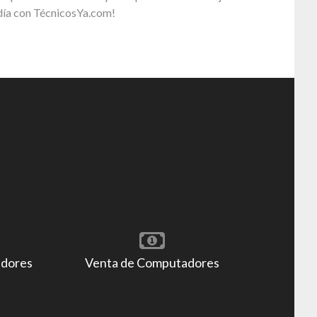
día con TécnicosYa.com!
adores
Venta de Computadores