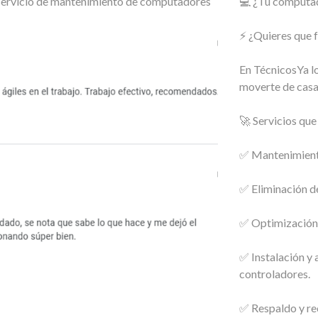
o servicio de mantenimiento de computadores
💻 ¿Tu computado
⚡ ¿Quieres que 
En TécnicosYa lo
moverte de casa
🚀 Servicios qu
✅ Mantenimiento
✅ Eliminación de
✅ Optimización 
✅ Instalación y
controladores.
✅ Respaldo y re