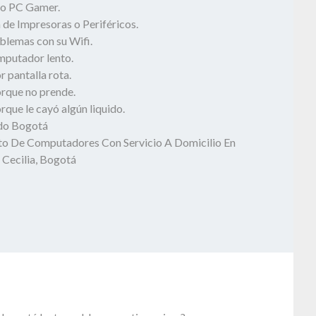
o PC Gamer.
 de Impresoras o Periféricos.
blemas con su Wifi.
mputador lento.
 pantalla rota.
rque no prende.
que le cayó algún liquido.
odo Bogotá
o De Computadores Con Servicio A Domicilio En
 Cecilia, Bogotá