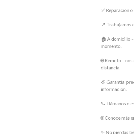
✅ Reparación o 
📍 Trabajamos e
🏠 A domicilio – 
momento.
🌐 Remoto – nos 
distancia.
💯 Garantía, pre
información.
📞 Llámanos o e
🌐 Conoce más 
✨ No pierdas tie