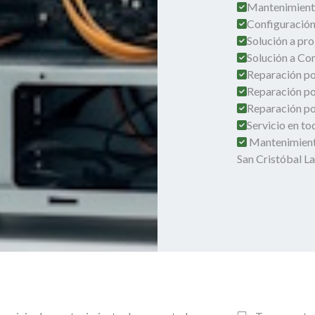
Mantenimient
Configuración
Solución a pro
Solución a Co
Reparación por
Reparación po
Reparación por
Servicio en t
Mantenimient
San Cristóbal La