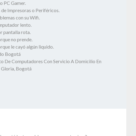
o PC Gamer.
 de Impresoras o Periféricos.
blemas con su Wifi.
mputador lento.
 pantalla rota.
rque no prende.
que le cayó algún liquido.
odo Bogotá
o De Computadores Con Servicio A Domicilio En
 Gloria, Bogotá