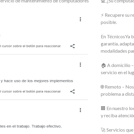
o servicio de mantenimiento de computadores
💻 ¿Su computado
⚡ Recupere su r
posible.
En TécnicosYa b
garantía, adapt
modalidades pa
🏠 A domicilio –
servicio en el lug
🌐 Remoto – Nos
problema a dista
🏢 En nuestro lo
y reciba atenció
🚀 Servicios qu