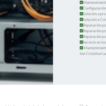
Mantenimient
Configuración
Solución a pro
Solución a Co
Reparación por
Reparación po
Reparación por
Servicio en t
Mantenimient
San Cristóbal La