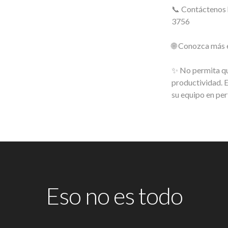
📞 Contáctenos
3756
🌐 Conozca más
✨ No permita qu
productividad. 
su equipo en per
Eso no es todo