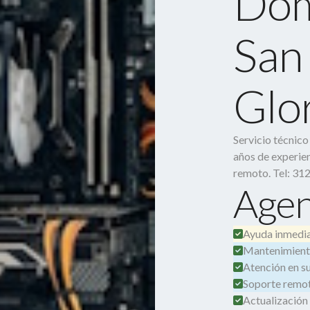
Dom
San 
Glo
Servicio técnic
años de experien
remoto. Tel: 31
Agen
Ayuda inmedia
Mantenimient
Atención en su 
Soporte remot
Actualización