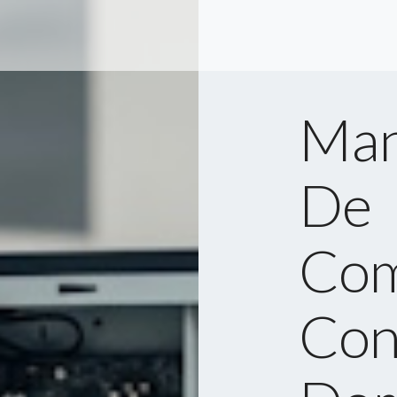
Man
De
Com
Con