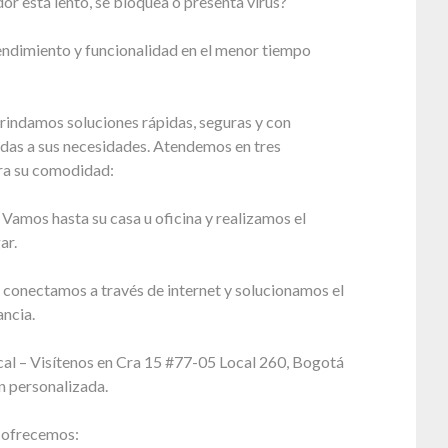
r está lento, se bloquea o presenta virus?
endimiento y funcionalidad en el menor tiempo
rindamos soluciones rápidas, seguras y con
adas a sus necesidades. Atendemos en tres
ra su comodidad:
 Vamos hasta su casa u oficina y realizamos el
ar.
 conectamos a través de internet y solucionamos el
ncia.
cal – Visítenos en Cra 15 #77-05 Local 260, Bogotá
n personalizada.
e ofrecemos: