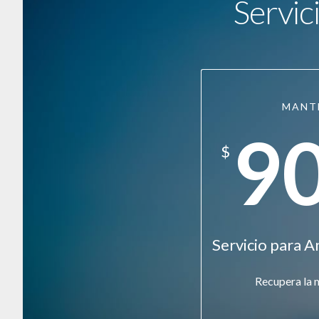
Servic
MANT
9
$
Servicio para A
Recupera la 