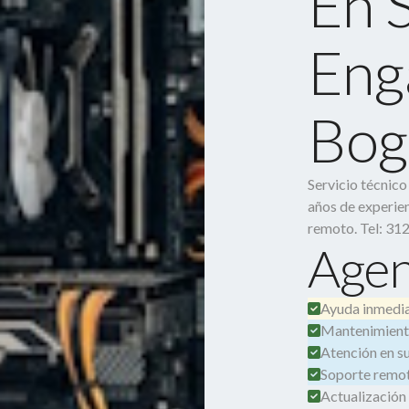
En 
Eng
Bog
Servicio técnic
años de experien
remoto. Tel: 31
Agen
Ayuda inmedia
Mantenimient
Atención en su 
Soporte remot
Actualización