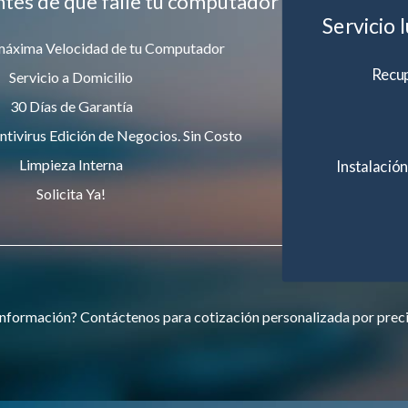
ntes de que falle tu computador
Servicio 
máxima Velocidad de tu Computador
Recup
Servicio a Domicilio
30 Días de Garantía
ntivirus Edición de Negocios. Sin Costo
Limpieza Interna
Instalación
Solicita Ya!
nformación? Contáctenos para cotización personalizada por prec