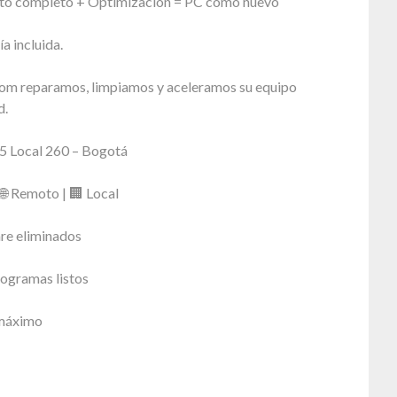
to completo + Optimización = PC como nuevo
a incluida.
om reparamos, limpiamos y aceleramos su equipo
d.
5 Local 260 – Bogotá
 🌐 Remoto | 🏢 Local
re eliminados
ogramas listos
 máximo