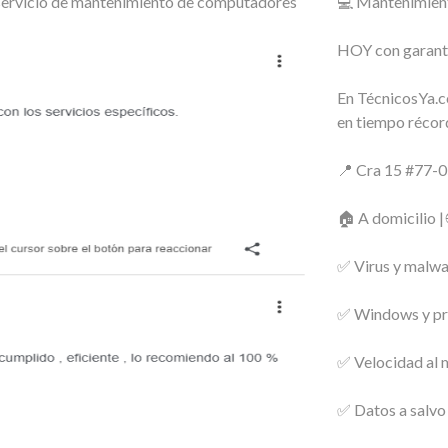
o servicio de mantenimiento de computadores
💻 Mantenimien
HOY con garantí
En TécnicosYa.c
en tiempo récor
📍 Cra 15 #77-0
🏠 A domicilio |
✅ Virus y malwa
✅ Windows y pr
✅ Velocidad al
✅ Datos a salvo