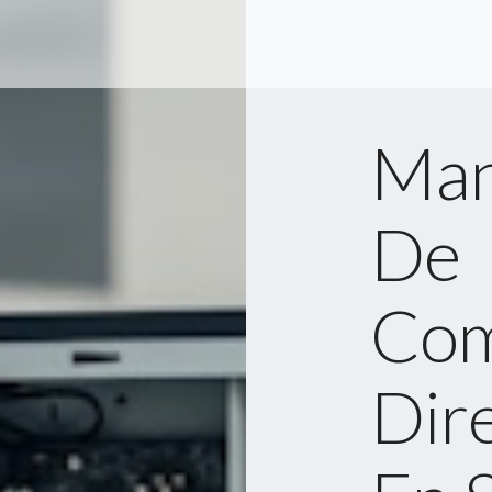
Man
De
Com
Dir