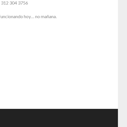
: 312 304 3756
funcionando hoy… no mañana.