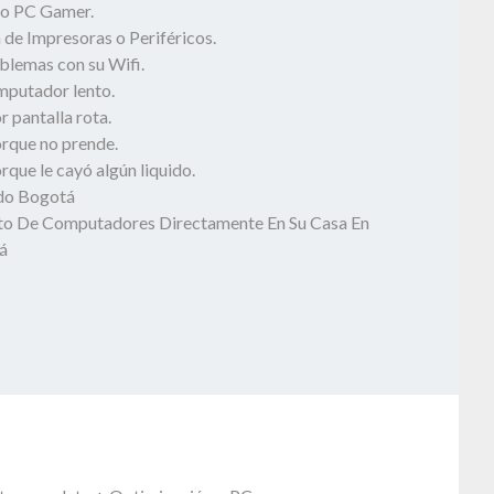
o PC Gamer.
 de Impresoras o Periféricos.
blemas con su Wifi.
mputador lento.
 pantalla rota.
rque no prende.
que le cayó algún liquido.
odo Bogotá
o De Computadores Directamente En Su Casa En
á