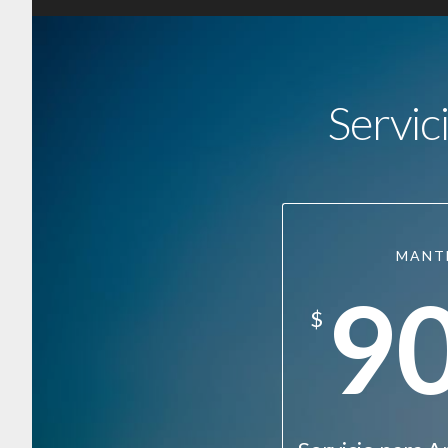
Servic
MANT
9
$