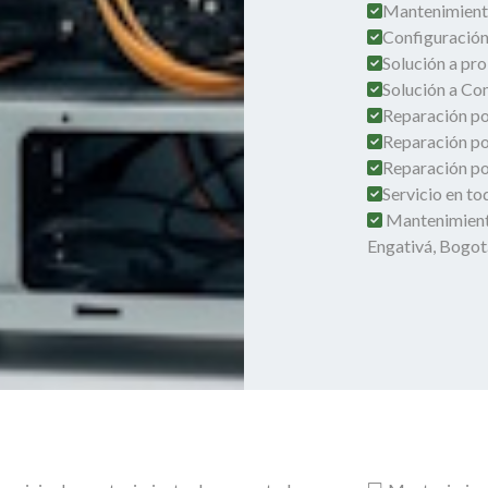
Mantenimient
Configuración
Solución a pro
Solución a Co
Reparación por
Reparación po
Reparación por
Servicio en t
Mantenimient
Engativá, Bogot