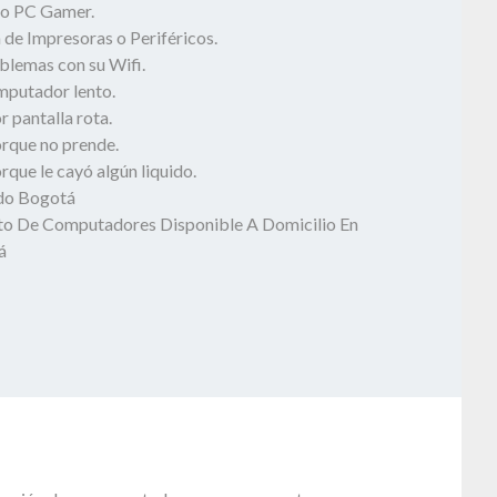
o PC Gamer.
 de Impresoras o Periféricos.
blemas con su Wifi.
mputador lento.
 pantalla rota.
rque no prende.
que le cayó algún liquido.
odo Bogotá
o De Computadores Disponible A Domicilio En
á