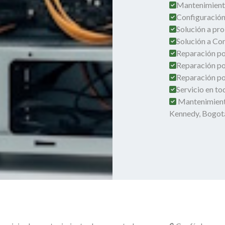
Mantenimient
Configuración
Solución a pro
Solución a Co
Reparación por
Reparación po
Reparación por
Servicio en t
Mantenimient
Kennedy, Bogot