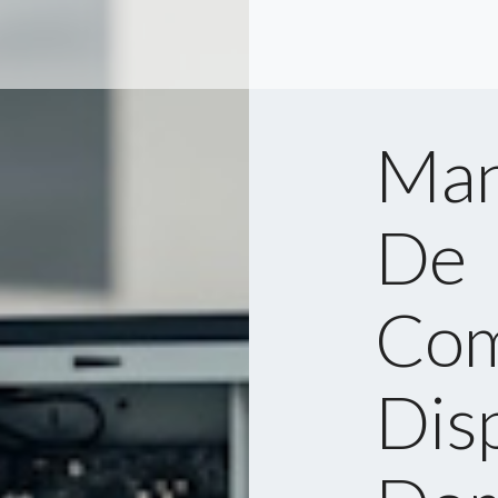
Man
De
Com
Dis