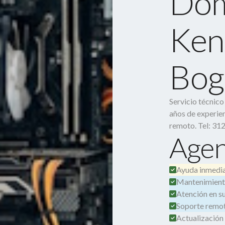
Dom
Ken
Bog
Servicio técnic
años de experien
remoto. Tel: 31
Agen
Ayuda inmedia
Mantenimient
Atención en su 
Soporte remot
Actualización