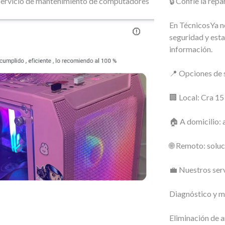
o servicio de mantenimiento de computadores
🔒 Confíe la re
En TécnicosYa no
seguridad y esta
información.
📍 Opciones de s
🏢 Local: Cra 1
🏠 A domicilio: 
🌐 Remoto: soluc
💼 Nuestros serv
Diagnóstico y m
Eliminación de a