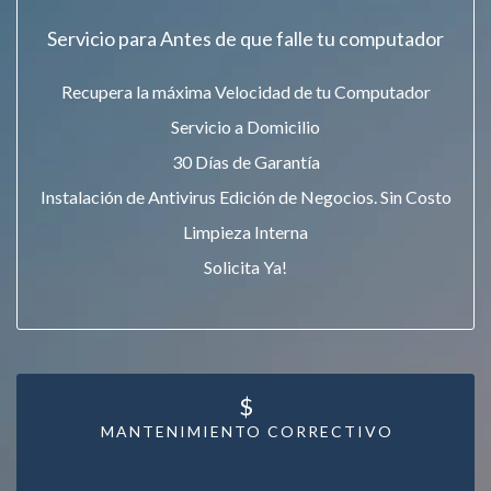
Servicio para Antes de que falle tu computador
Recupera la máxima Velocidad de tu Computador
Servicio a Domicilio
30 Días de Garantía
Instalación de Antivirus Edición de Negocios. Sin Costo
Limpieza Interna
Solicita Ya!
$
MANTENIMIENTO CORRECTIVO