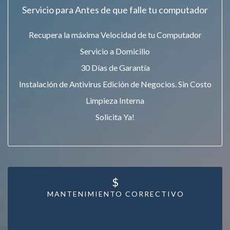
Servicio para Antes de que falle tu computador
Recupera la máxima Velocidad de tu Computador
Servicio a Domicilio
30 Días de Garantía
Instalación de Antivirus Edición de Negocios. Sin Costo
Limpieza Interna
Solicita Ya!
$
MANTENIMIENTO CORRECTIVO