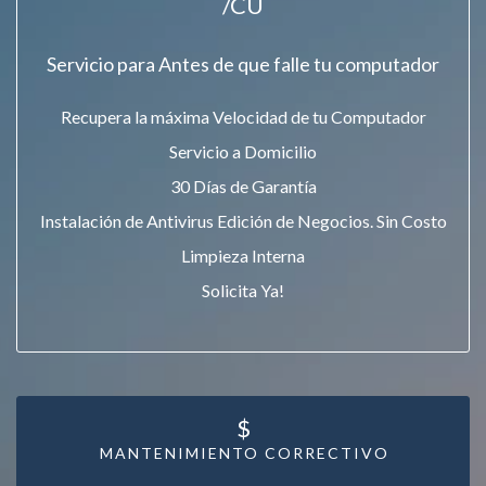
/CU
Servicio para Antes de que falle tu computador
Recupera la máxima Velocidad de tu Computador
Servicio a Domicilio
30 Días de Garantía
Instalación de Antivirus Edición de Negocios. Sin Costo
Limpieza Interna
Solicita Ya!
$
MANTENIMIENTO CORRECTIVO