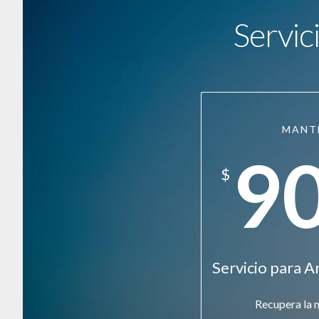
Servic
MANT
9
$
Servicio para A
Recupera la 