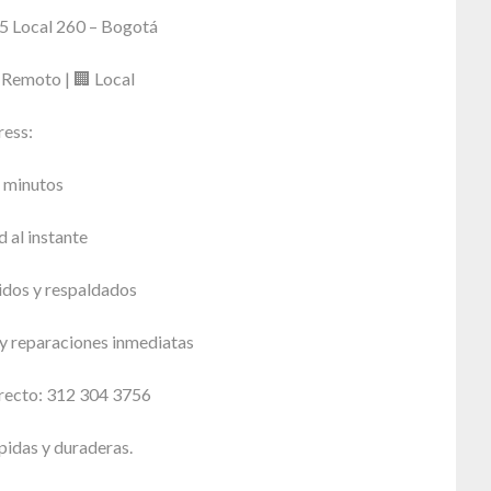
5 Local 260 – Bogotá
 Remoto | 🏢 Local
ress:
n minutos
 al instante
dos y respaldados
 y reparaciones inmediatas
recto: 312 304 3756
pidas y duraderas.