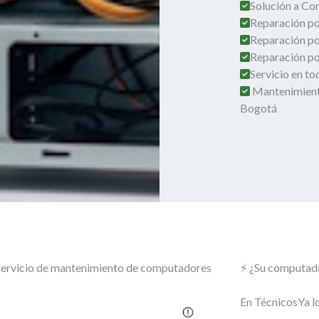
Solución a Co
Reparación por
Reparación po
Reparación por
Servicio en t
Mantenimient
Bogotá
o servicio de mantenimiento de computadores
⚡ ¿Su computado
En TécnicosYa lo