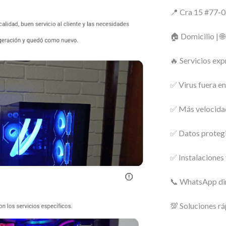
📍 Cra 15 #77-0
🏠 Domicilio | 
🔥 Servicios exp
✅ Virus fuera e
✅ Más velocidad
✅ Datos protegi
✅ Instalaciones
📞 WhatsApp di
💯 Soluciones rá