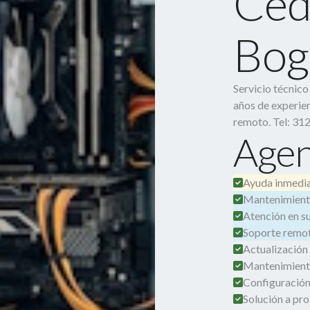
Ced
Bog
Servicio técnic
años de experien
remoto. Tel: 31
Agen
Ayuda inmedia
Mantenimient
Atención en su 
Soporte remot
Actualización
Mantenimient
Configuración
Solución a pro