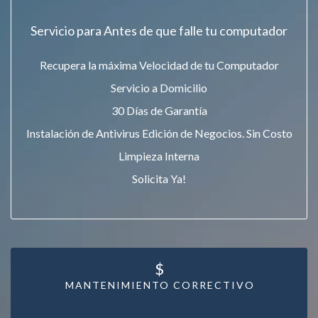
Servicio para Antes de que falle tu computador
Recupera la máxima Velocidad de tu Computador
Servicio a Domicilio
30 Días de Garantía
Instalación de Antivirus Edición de Negocios. Sin Costo
Limpieza Interna
Solicita Ya!
$
MANTENIMIENTO CORRECTIVO