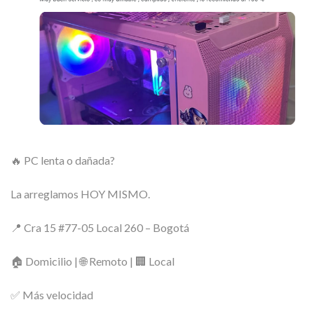
🔥 PC lenta o dañada?
La arreglamos HOY MISMO.
📍 Cra 15 #77-05 Local 260 – Bogotá
🏠 Domicilio | 🌐 Remoto | 🏢 Local
✅ Más velocidad