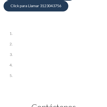
Click para Llamar 3123043756