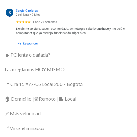
🔥 PC lenta o dañada?
La arreglamos HOY MISMO.
📍 Cra 15 #77-05 Local 260 – Bogotá
🏠 Domicilio | 🌐 Remoto | 🏢 Local
✅ Más velocidad
✅ Virus eliminados