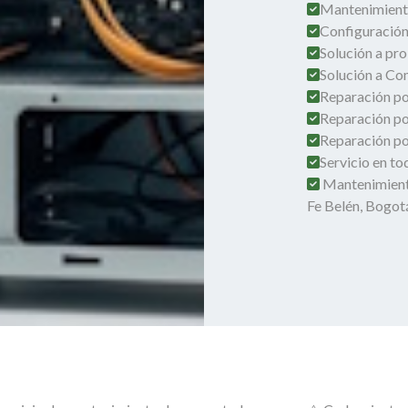
Mantenimient
Configuración
Solución a pro
Solución a Co
Reparación por
Reparación po
Reparación por
Servicio en t
Mantenimient
Fe Belén, Bogot