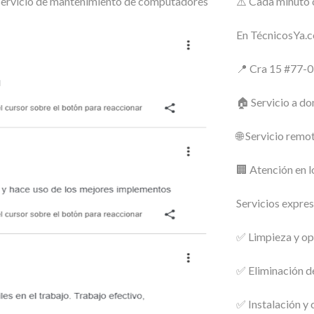
o servicio de mantenimiento de computadores
⚠️ Cada minuto 
En TécnicosYa.c
📍 Cra 15 #77-0
🏠 Servicio a do
🌐 Servicio remo
🏢 Atención en l
Servicios expres
✅ Limpieza y op
✅ Eliminación de
✅ Instalación y 