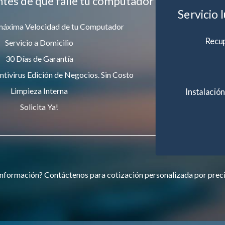
ntes de que falle tu computador
Servicio 
máxima Velocidad de tu Computador
Recup
Servicio a Domicilio
30 Días de Garantía
ntivirus Edición de Negocios. Sin Costo
Limpieza Interna
Instalación
Solicita Ya!
nformación? Contáctenos para cotización personalizada por prec