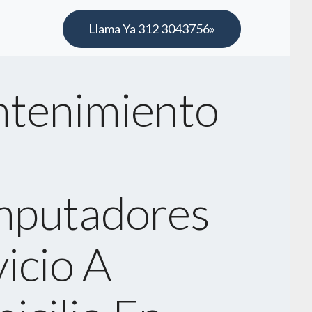
Llama Ya 312 3043756»
tenimiento
putadores
icio A