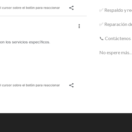
✅ Respaldo y re
✅ Reparación d
📞 Contáctenos 
No espere más… 