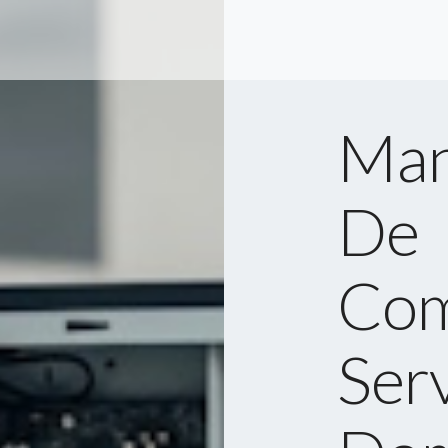
Man
De
Com
Serv