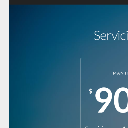
Servic
MANT
9
$