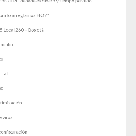
con su PC dañada es dinero y tiempo perdido.
om lo arreglamos HOY*.
5 Local 260 – Bogotá
micilio
to
ocal
s:
timización
 virus
configuración