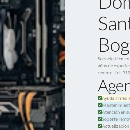
Dom
San
Bog
Servicio técnic
años de experien
remoto. Tel: 31
Agen
Ayuda inmedia
Mantenimient
Atención en su 
Soporte remot
Actualización