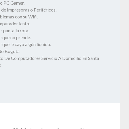
o PC Gamer.
 de Impresoras o Periféricos.
blemas con su Wifi.
mputador lento.
 pantalla rota.
rque no prende.
que le cayó algún liquido.
odo Bogotá
o De Computadores Servicio A Domicilio En Santa
á