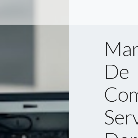
Man
De
Com
Serv