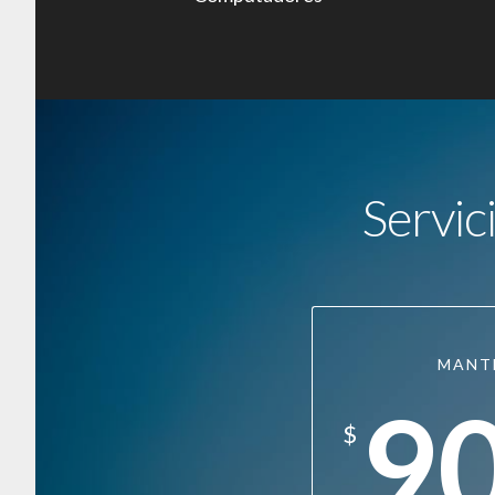
Servic
MANT
9
$