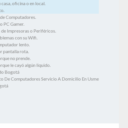
casa, oficina o en local.
o.
 de Computadores.
o PC Gamer.
 de Impresoras o Periféricos.
blemas con su Wifi.
mputador lento.
 pantalla rota.
rque no prende.
que le cayó algún liquido.
odo Bogotá
o De Computadores Servicio A Domicilio En Usme
ogotá