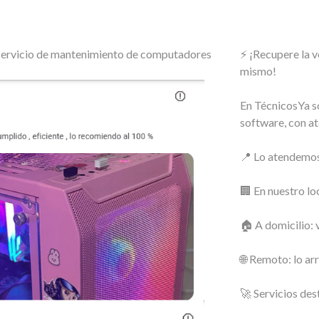
o servicio de mantenimiento de computadores
⚡ ¡Recupere la 
mismo!
En TécnicosYa s
software, con at
📍 Lo atendemos
🏢 En nuestro lo
🏠 A domicilio: 
🌐 Remoto: lo ar
🚀 Servicios des