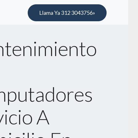
Llama Ya 312 3043756»
tenimiento
putadores
icio A