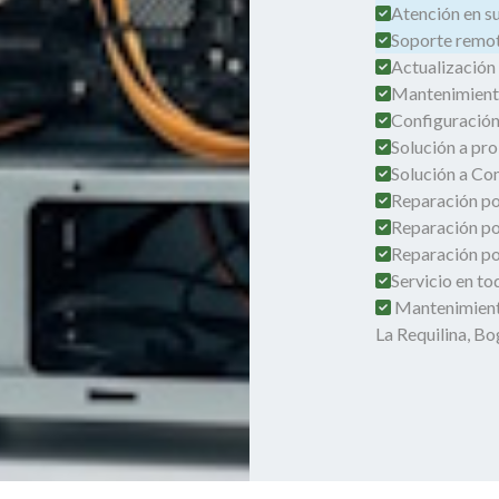
Atención en su 
Soporte remot
Actualización
Mantenimient
Configuración
Solución a pro
Solución a Co
Reparación por
Reparación po
Reparación por
Servicio en t
Mantenimient
La Requilina, B