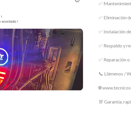
✅ Mantenimiento
✅ Eliminación de
✅ Instalación d
✅ Respaldo y re
✅ Reparación o 
📞 Llámenos / 
🌐 www.tecnico
💯 Garantía, rap