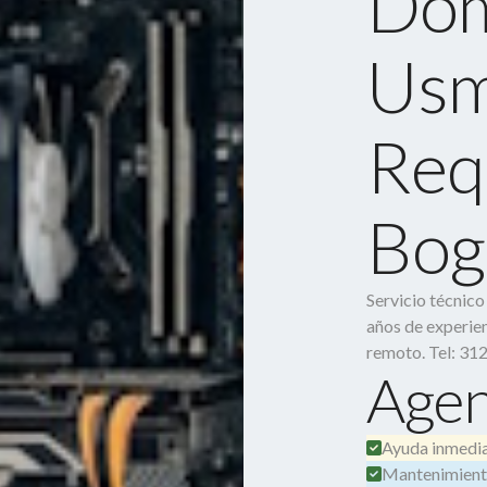
Dom
Usm
Requ
Bog
Servicio técnic
años de experien
remoto. Tel: 31
Agen
Ayuda inmedia
Mantenimient