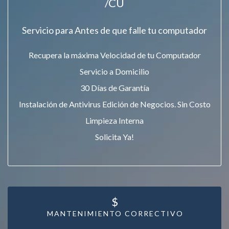
/CU
Servicio para Antes de que falle tu computador
Recupera la máxima Velocidad de tu Computador
Servicio a Domicilio
30 Días de Garantía
Instalación de Antivirus Edición de Negocios. Sin Costo
Limpieza Interna
Solicita Ya!
$
MANTENIMIENTO CORRECTIVO