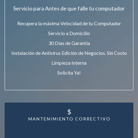
Servicio para Antes de que falle tu computador
Recupera la máxima Velocidad de tu Computador
Servicio a Domicilio
30 Días de Garantía
Instalación de Antivirus Edición de Negocios. Sin Costo
Limpieza Interna
Solicita Ya!
$
MANTENIMIENTO CORRECTIVO