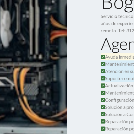
Bog
Servicio técnic
años de experien
remoto. Tel: 31
Agen
Ayuda inmedia
Mantenimient
Atención en su 
Soporte remot
Actualización
Mantenimient
Configuración
Solución a pro
Solución a Co
Reparación por
Reparación po