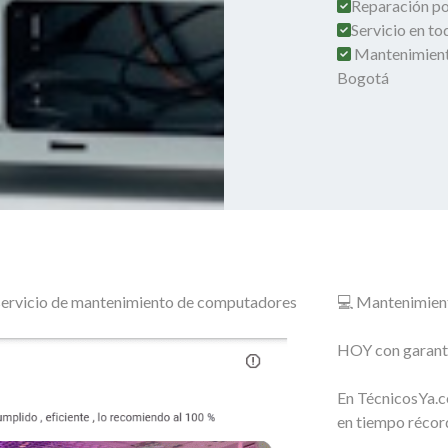
Reparación por
Servicio en t
Mantenimient
Bogotá
o servicio de mantenimiento de computadores
💻 Mantenimien
HOY con garantí
En TécnicosYa.c
en tiempo récor