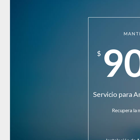
MANT
9
$
Servicio para A
Recupera la 