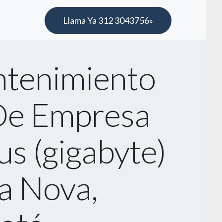
Llama Ya 312 3043756»
tenimiento
De Empresa
s (gigabyte)
a Nova,