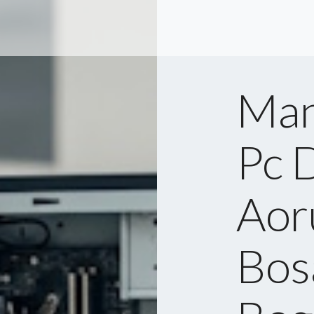
Man
Pc 
Aoru
Bos