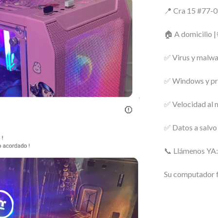
📍 Cra 15 #77-0
🏠 A domicilio |
✅ Virus y malwa
✅ Windows y pr
✅ Velocidad al
✅ Datos a salvo
📞 Llámenos YA
Su computador 