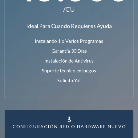
/CU
Ideal Para Cuando Requieres Ayuda
Instalando 1 o Varios Programas
Garantía 30 Días
Instalación de Antivirus
Soporte técnico en juegos
Solicita Ya!
$
CONFIGURACIÓN RED O HARDWARE NUEVO