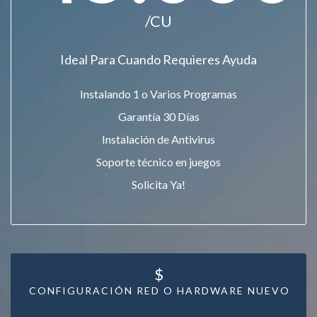
/CU
Ideal Para Cuando Requieres Ayuda
Instalando 1 o Varios Programas
Garantía 30 Días
Instalación de Antivirus
Soporte técnico en juegos
Solicita Ya!
$
CONFIGURACIÓN RED O HARDWARE NUEVO