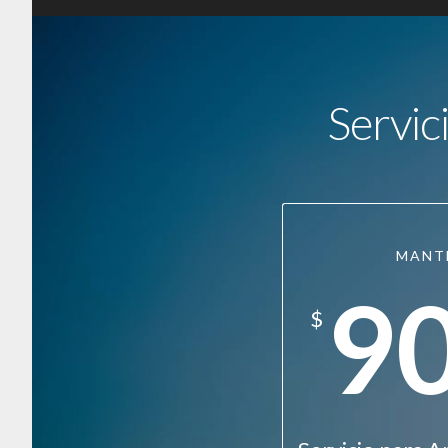
Servic
MANT
9
$