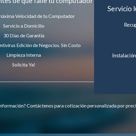
ntes de que falle tu computador
Servicio 
máxima Velocidad de tu Computador
Recup
Servicio a Domicilio
30 Días de Garantía
ntivirus Edición de Negocios. Sin Costo
Limpieza Interna
Instalación
Solicita Ya!
nformación? Contáctenos para cotización personalizada por prec