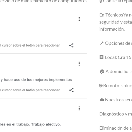
o servicio de mantenimiento de computadores
🔒 Confíe la re
En TécnicosYa no
seguridad y esta
información.
📍 Opciones de s
🏢 Local: Cra 1
🏠 A domicilio: 
🌐 Remoto: soluc
💼 Nuestros serv
Diagnóstico y m
Eliminación de a