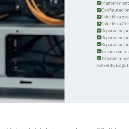
Mantenimient
Configuración
Solución a pro
Solución a Co
Reparación por
Reparación po
Reparación por
Servicio en t
Mantenimient
Kennedy, Bogot