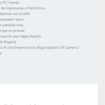
o PC Gamer.
 de Impresoras o Periféricos.
blemas con su Wifi.
mputador lento.
 pantalla rota.
rque no prende.
que le cayó algún liquido.
odo Bogotá
o Pc De Empresa Asus Rog (republic Of Gamers)
á