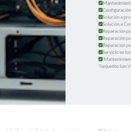
Mantenimient
Configuración
Solución a pro
Solución a Co
Reparación por
Reparación po
Reparación por
Servicio en t
Mantenimient
Tunjuelito San 