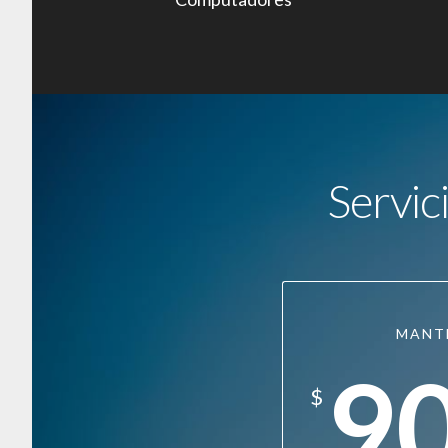
Servic
MANT
9
$