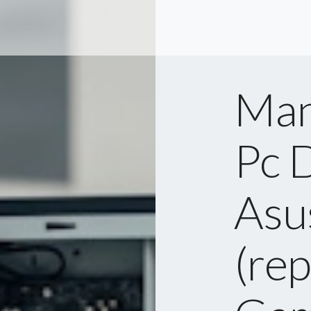
Man
Pc 
Asu
(rep