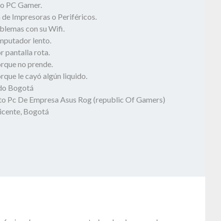
o PC Gamer.
 de Impresoras o Periféricos.
blemas con su Wifi.
mputador lento.
 pantalla rota.
rque no prende.
que le cayó algún liquido.
odo Bogotá
o Pc De Empresa Asus Rog (republic Of Gamers)
Vicente, Bogotá