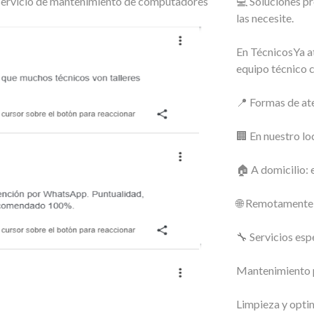
o servicio de mantenimiento de computadores
💻 Soluciones p
las necesite.
En TécnicosYa a
equipo técnico 
📍 Formas de at
🏢 En nuestro lo
🏠 A domicilio: 
🌐 Remotamente: 
🔧 Servicios esp
Mantenimiento p
Limpieza y optim