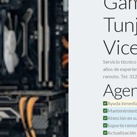
Gam
Tunj
Vic
Servicio técnic
años de experien
remoto. Tel: 31
Agen
Ayuda inmedia
Mantenimient
Atención en su 
Soporte remot
Actualización