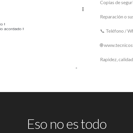
Copias de seguri
Reparación o su
📞 Teléfono / 
🌐 www.tecnico
Rapidez, calidad
Eso no es todo