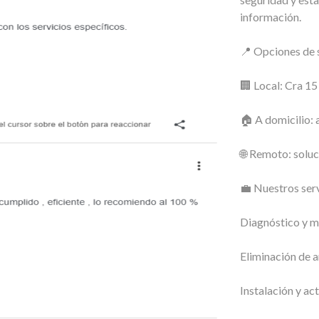
información.
📍 Opciones de s
🏢 Local: Cra 1
🏠 A domicilio: 
🌐 Remoto: soluc
💼 Nuestros serv
Diagnóstico y m
Eliminación de a
Instalación y ac