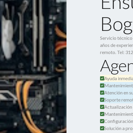
Ens
Bog
Servicio técnic
años de experien
remoto. Tel: 31
Agen
Ayuda inmedia
Mantenimient
Atención en su 
Soporte remot
Actualización
Mantenimient
Configuración
Solución a pro