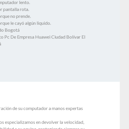
mputador lento.
 pantalla rota.
rque no prende.
que le cayó algún liquido.
odo Bogotá
o Pc De Empresa Huawei Ciudad Bolívar El
á
paración de su computador a manos expertas
s especializamos en devolver la velocidad,
bilidad a su equipo, protegiendo siempre su