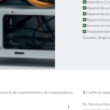
Solución a Co
Reparación por
Reparación po
Reparación por
Servicio en t
Mantenimient
Ensueño, Bogot
o servicio de mantenimiento de computadores
🔒 Confíe la re
En TécnicosYa no
seguridad y esta