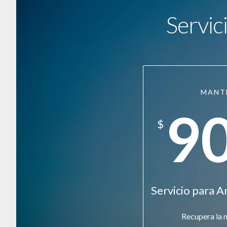
Servic
MANT
9
$
Servicio para A
Recupera la 