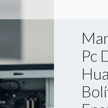
Man
Pc 
Hua
Bolí