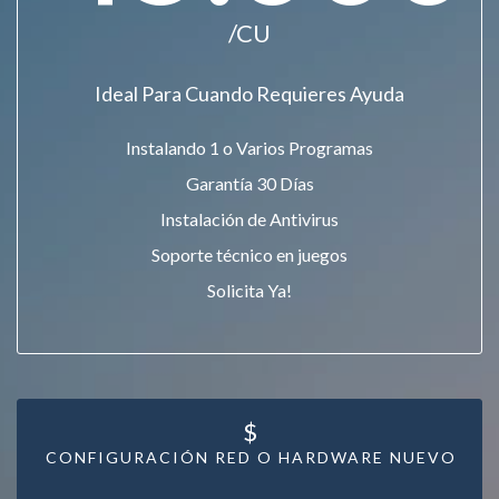
/CU
Ideal Para Cuando Requieres Ayuda
Instalando 1 o Varios Programas
Garantía 30 Días
Instalación de Antivirus
Soporte técnico en juegos
Solicita Ya!
$
CONFIGURACIÓN RED O HARDWARE NUEVO