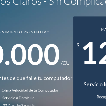
ios Claros - Sin Complica
M
ENIMIENTO PREVENTIVO
1
0.000
$
/CU
ntes de que falle tu computador
Servicio 
máxima Velocidad de tu Computador
Recup
Servicio a Domicilio
30 Días de Garantía