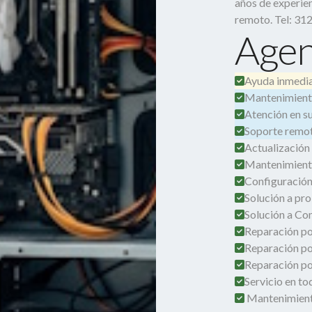
años de experien
remoto. Tel: 31
Agen
Ayuda inmedia
Mantenimient
Atención en su 
Soporte remot
Actualización
Mantenimient
Configuración
Solución a pro
Solución a Co
Reparación por
Reparación po
Reparación por
Servicio en t
Mantenimient