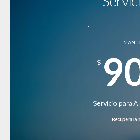
Servic
MANT
9
$
Servicio para A
Recupera la 