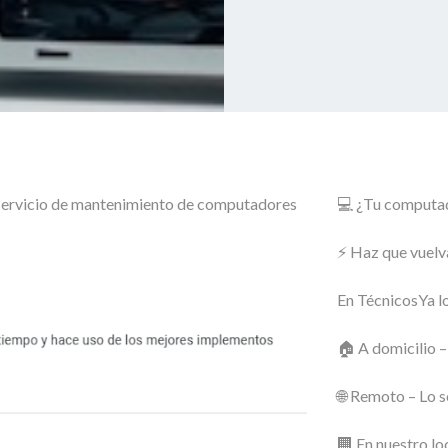
o servicio de mantenimiento de computadores
💻 ¿Tu computado
⚡ Haz que vuelv
En TécnicosYa lo
🏠 A domicilio –
🌐 Remoto – Lo s
🏢 En nuestro lo