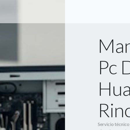
Man
Pc 
Hua
Rin
Servicio técnic