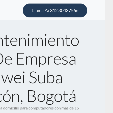
Llama Ya 312 3043756»
tenimiento
De Empresa
wei Suba
cón, Bogotá
o a domicilio para computadores con mas de 15