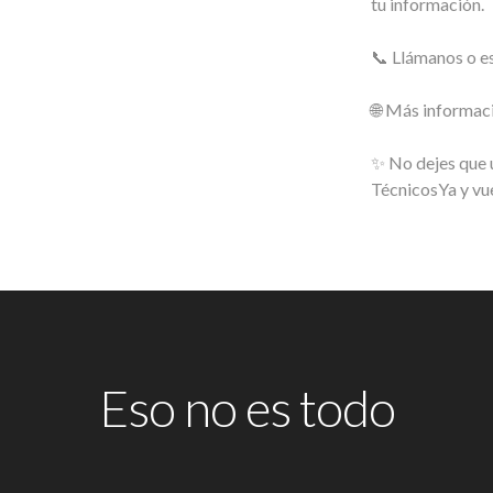
tu información.
📞 Llámanos o e
🌐 Más informac
✨ No dejes que u
TécnicosYa y vue
Eso no es todo