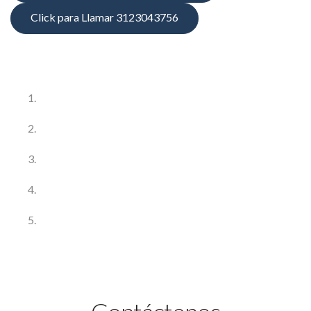
Click para Llamar 3123043756