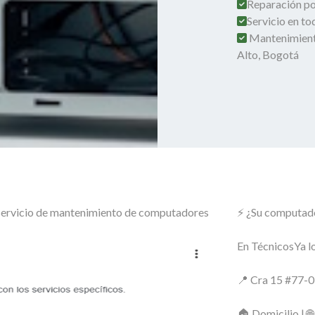
Reparación por
Servicio en t
Mantenimient
Alto, Bogotá
o servicio de mantenimiento de computadores
⚡ ¿Su computado
En TécnicosYa lo
📍 Cra 15 #77-0
🏠 Domicilio | 