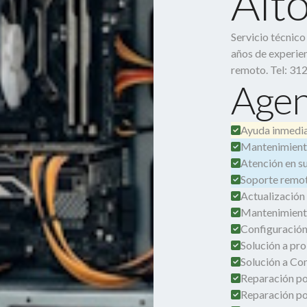
Alt
Servicio técnic
años de experien
remoto. Tel: 31
Agen
Ayuda inmedia
Mantenimient
Atención en su 
Soporte remot
Actualización
Mantenimient
Configuración
Solución a pro
Solución a Co
Reparación por
Reparación po