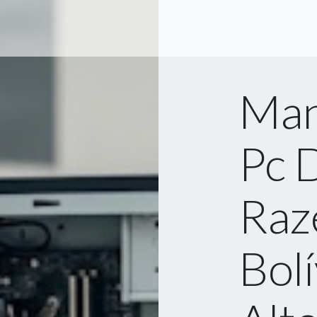
Man
Pc 
Raz
Bol