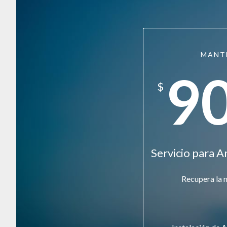
MANT
9
$
Servicio para A
Recupera la 