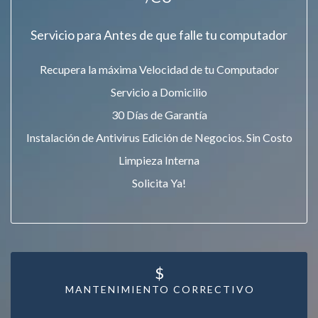
Servicio para Antes de que falle tu computador
Recupera la máxima Velocidad de tu Computador
Servicio a Domicilio
30 Días de Garantía
Instalación de Antivirus Edición de Negocios. Sin Costo
Limpieza Interna
Solicita Ya!
$
MANTENIMIENTO CORRECTIVO