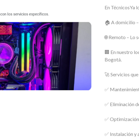
En TécnicosYa lo
🏠 A domicilio –
🌐 Remoto – Lo s
🏢 En nuestro lo
Bogotá.
🚀 Servicios qu
✅ Mantenimiento
✅ Eliminación de
✅ Optimización 
✅ Instalación y