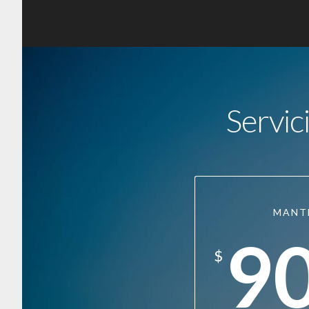
Servic
MANT
9
$