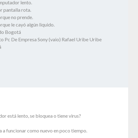
mputador lento.
 pantalla rota.
rque no prende.
que le cayó algún liquido.
odo Bogotá
o Pc De Empresa Sony (vaio) Rafael Uribe Uribe
á
r está lento, se bloquea o tiene virus?
a a funcionar como nuevo en poco tiempo.