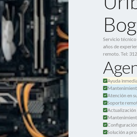
Uri
Bog
Servicio técnic
años de experien
remoto. Tel: 31
Agen
Ayuda inmedia
Mantenimient
Atención en su 
Soporte remot
Actualización
Mantenimient
Configuración
Solución a pro