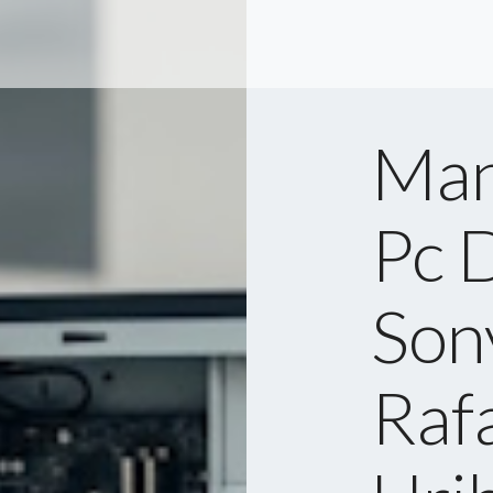
Man
Pc 
Sony
Raf