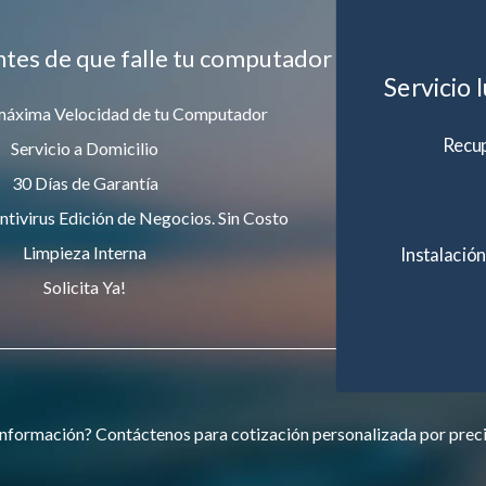
ntes de que falle tu computador
Servicio 
máxima Velocidad de tu Computador
Recup
Servicio a Domicilio
30 Días de Garantía
ntivirus Edición de Negocios. Sin Costo
Limpieza Interna
Instalación
Solicita Ya!
nformación? Contáctenos para cotización personalizada por prec