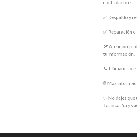
controladores.
✅ Respaldo y re
✅ Reparación o 
💯 Atención prof
tu información.
📞 Llámanos o e
🌐 Más informac
✨ No dejes que u
TécnicosYa y vue