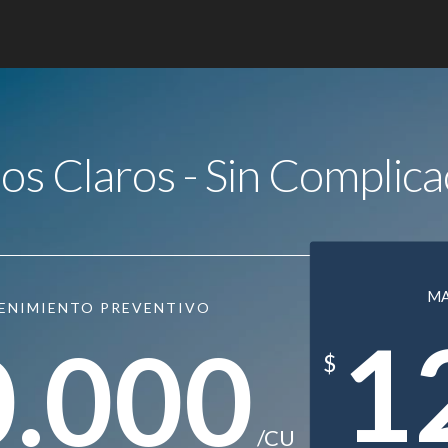
ios Claros - Sin Complica
M
ENIMIENTO PREVENTIVO
1
0.000
$
/CU