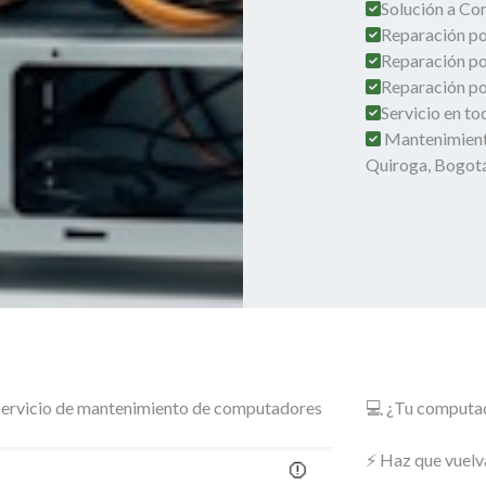
Solución a Co
Reparación por
Reparación po
Reparación por
Servicio en t
Mantenimient
Quiroga, Bogot
o servicio de mantenimiento de computadores
💻 ¿Tu computado
⚡ Haz que vuelv