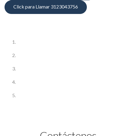
Click para Llamar 3123043756
Contáctenos