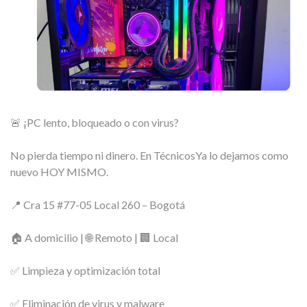
🚨 ¡PC lento, bloqueado o con virus?
No pierda tiempo ni dinero. En TécnicosYa lo dejamos como
nuevo HOY MISMO.
📍 Cra 15 #77-05 Local 260 – Bogotá
🏠 A domicilio | 🌐 Remoto | 🏢 Local
✅ Limpieza y optimización total
✅ Eliminación de virus y malware