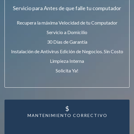
Servicio para Antes de que falle tu computador
Recupera la máxima Velocidad de tu Computador
Servicio a Domicilio
30 Días de Garantía
Instalación de Antivirus Edición de Negocios. Sin Costo
Limpieza Interna
Solicita Ya!
$
MANTENIMIENTO CORRECTIVO