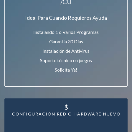
/CU
Ideal Para Cuando Requieres Ayuda
Instalando 1 o Varios Programas
Garantía 30 Días
Instalación de Antivirus
Soporte técnico en juegos
Solicita Ya!
$
CONFIGURACIÓN RED O HARDWARE NUEVO