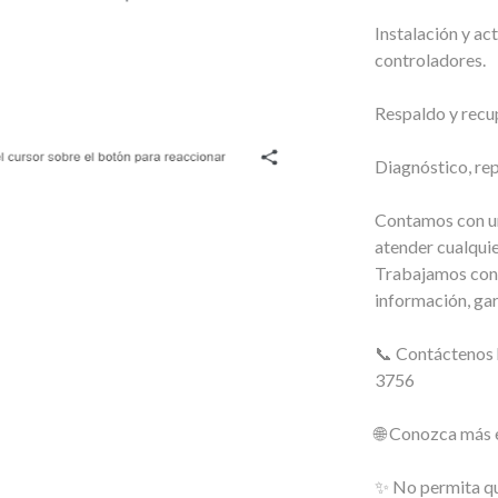
Instalación y ac
controladores.
Respaldo y recu
Diagnóstico, re
Contamos con un
atender cualquie
Trabajamos con 
información, ga
📞 Contáctenos
3756
🌐 Conozca más
✨ No permita qu