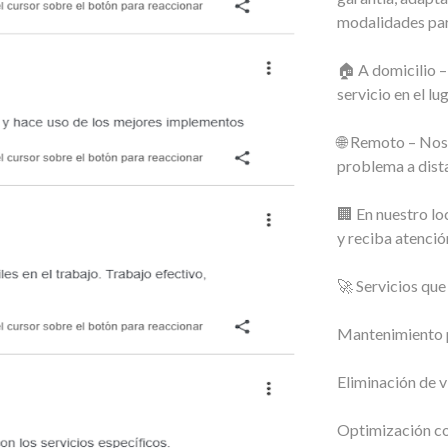
modalidades pa
🏠 A domicilio –
servicio en el lug
🌐 Remoto – Nos
problema a dista
🏢 En nuestro lo
y reciba atenció
🚀 Servicios qu
Mantenimiento p
Eliminación de v
Optimización co