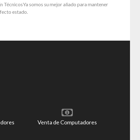
En TécnicosYa somos su mejor aliado para mantener
fecto estado.
adores
Venta de Computadores