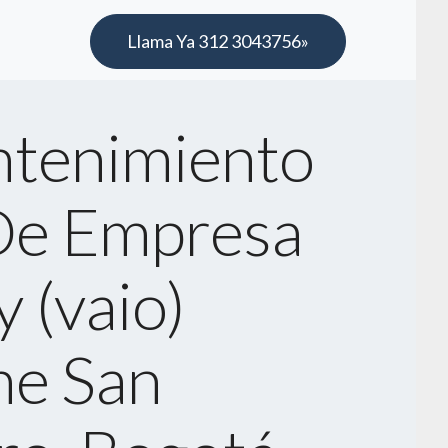
Llama Ya 312 3043756»
tenimiento
De Empresa
 (vaio)
e San