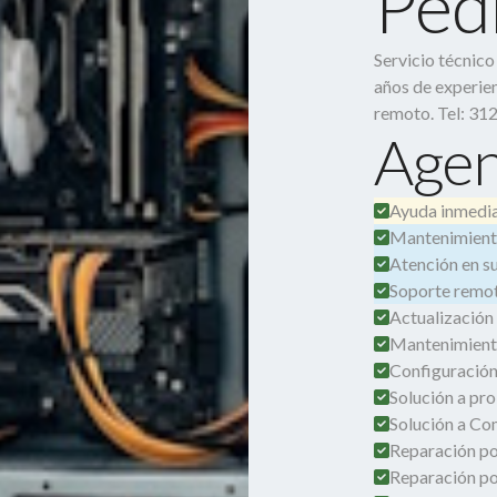
Ped
Servicio técnic
años de experien
remoto. Tel: 31
Agen
Ayuda inmedia
Mantenimient
Atención en su 
Soporte remot
Actualización
Mantenimient
Configuración
Solución a pro
Solución a Co
Reparación por
Reparación po