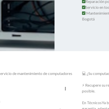
Reparación por
Servicio en t
Mantenimient
Bogotá
o servicio de mantenimiento de computadores
💻 ¿Su computado
⚡ Recupere su r
posible.
En TécnicosYa b
garantía, adapt