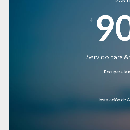
MANT
9
$
Servicio para A
Recupera la 
Instalación de A