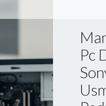
Man
Pc 
Sony
Usm