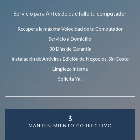
Servicio para Antes de que falle tu computador
Recupera la máxima Velocidad de tu Computador
Servicio a Domicilio
30 Días de Garantía
Instalación de Antivirus Edición de Negocios. Sin Costo
Limpieza Interna
Solicita Ya!
$
MANTENIMIENTO CORRECTIVO