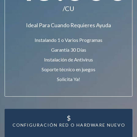
/CU
Ideal Para Cuando Requieres Ayuda
Instalando 1 o Varios Programas
Garantía 30 Días
Instalación de Antivirus
Soporte técnico en juegos
Solicita Ya!
$
CONFIGURACIÓN RED O HARDWARE NUEVO